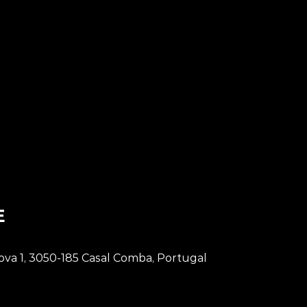
/ Um Metaleiro T
Chora Fest
E
ova 1, 3050-185 Casal Comba, Portugal